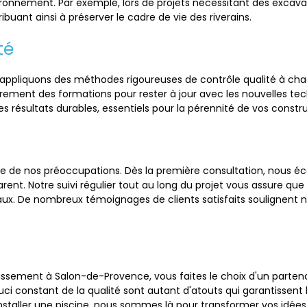
ironnement. Par exemple, lors de projets nécessitant des excava
ribuant ainsi à préserver le cadre de vie des riverains.
té
s appliquons des méthodes rigoureuses de contrôle qualité à ch
èrement des formations pour rester à jour avec les nouvelles te
s résultats durables, essentiels pour la pérennité de vos constru
tre de nos préoccupations. Dès la première consultation, nous 
ent. Notre suivi régulier tout au long du projet vous assure que 
ux. De nombreux témoignages de clients satisfaits soulignent n
rassement à Salon-de-Provence, vous faites le choix d'un parte
 constant de la qualité sont autant d'atouts qui garantissent 
staller une piscine, nous sommes là pour transformer vos idées 