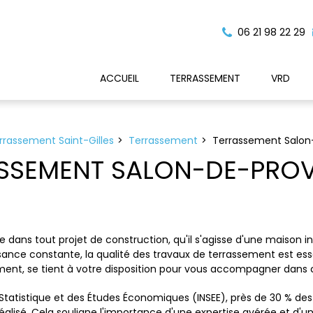
06 21 98 22 29
ACCUEIL
TERRASSEMENT
VRD
errassement Saint-Gilles
Terrassement
Terrassement Salo
SSEMENT SALON-DE-PRO
ans tout projet de construction, qu'il s'agisse d'une maison in
ce constante, la qualité des travaux de terrassement est essenti
ement, se tient à votre disposition pour vous accompagner dans
 Statistique et des Études Économiques (INSEE), près de 30 % de
alisé. Cela souligne l'importance d'une expertise avérée et d'