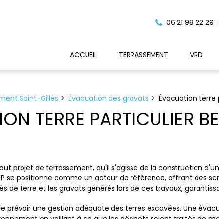
06 21 98 22 29
ACCUEIL
TERRASSEMENT
VRD
ment Saint-Gilles
Évacuation des gravats
Évacuation terre 
ON TERRE PARTICULIER B
out projet de terrassement, qu'il s'agisse de la construction d'
TP se positionne comme un acteur de référence, offrant des serv
 de terre et les gravats générés lors de ces travaux, garantissa
el de prévoir une gestion adéquate des terres excavées. Une éva
onnement en veillant à ce que les déchets soient traités de man