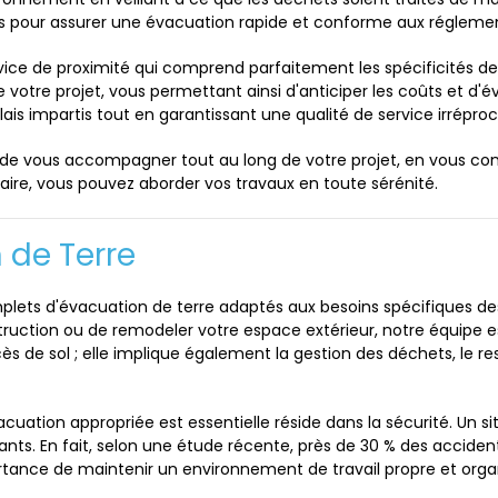
pour assurer une évacuation rapide et conforme aux réglement
rvice de proximité qui comprend parfaitement les spécificités d
de votre projet, vous permettant ainsi d'anticiper les coûts et d'é
ais impartis tout en garantissant une qualité de service irrépro
t de vous accompagner tout au long de votre projet, en vous cons
aire, vous pouvez aborder vos travaux en toute sérénité.
 de Terre
lets d'évacuation de terre adaptés aux besoins spécifiques des
truction ou de remodeler votre espace extérieur, notre équipe e
xcès de sol ; elle implique également la gestion des déchets, le
vacuation appropriée est essentielle réside dans la sécurité. Un
ssants. En fait, selon une étude récente, près de 30 % des accid
rtance de maintenir un environnement de travail propre et orga